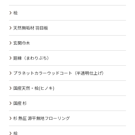
桧
天然無垢材 羽目板
玄関巾木
廻縁（まわりぶち）
プラネットカラーウッドコート（半透明仕上げ）
国産天然・桧(ヒノキ)
国産 杉
杉 熱圧 源平無地フローリング
桧