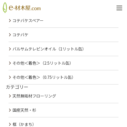
PREV
NEXT
最近の投稿
コテバケスペアー
コテバケ
バルサムテレピンオイル（1リットル缶）
その他＜着色＞（2.5リットル缶）
その他＜着色＞（0.75リットル缶）
カテゴリー
天然無垢材フローリング
国産天然・杉
框（かまち）