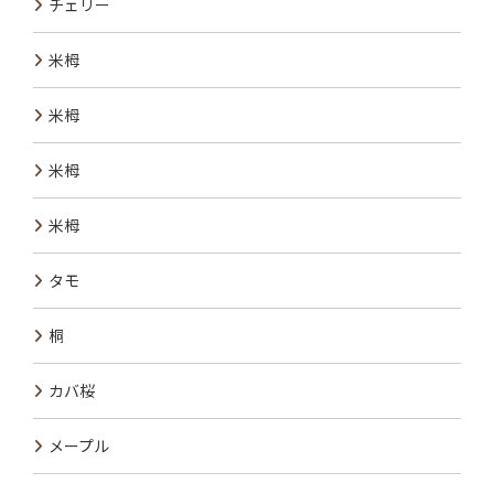
チェリー
米栂
米栂
米栂
米栂
タモ
桐
カバ桜
メープル