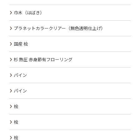
巾木（はばき）
プラネットカラークリアー（無色透明仕上げ）
国産 桧
杉 熱圧 赤身節有フローリング
パイン
パイン
桧
桧
桧