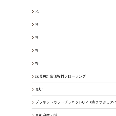
桧
杉
杉
杉
杉
床暖房対応無垢材フローリング
見切
プラネットカラープラネットO.P（塗りつぶしタ
京都府産・杉