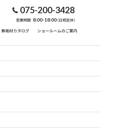
075-200-3428
8:00-18:00
営業時間
（日祝定休）
無垢材カタログ
ショールームのご案内
無垢材のこと
オーダー家具
框・玄関巾木
内装用部材
キズ・汚れ対処法
天然オイルワックス
係
塗装のおはなし
れ