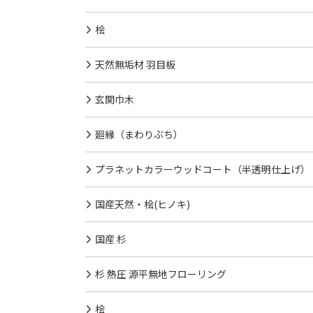
桧
天然無垢材 羽目板
玄関巾木
廻縁（まわりぶち）
プラネットカラーウッドコート（半透明仕上げ）
国産天然・桧(ヒノキ)
国産 杉
杉 熱圧 源平無地フローリング
桧