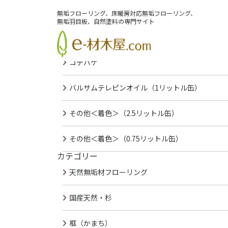
PREV
NEXT
無垢フローリング、床暖房対応無垢フローリング、
最近の投稿
無垢羽目板、自然塗料の専門サイト
コテバケスペアー
コテバケ
バルサムテレピンオイル（1リットル缶）
その他＜着色＞（2.5リットル缶）
その他＜着色＞（0.75リットル缶）
カテゴリー
会社案内
サービス紹介
施工事例
無垢材カタログ
天然無垢材フローリング
国産天然・杉
框（かまち）