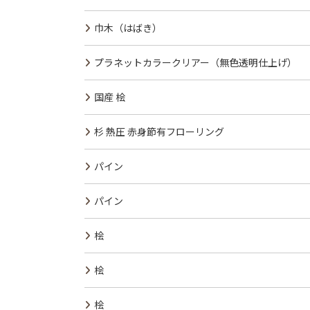
巾木（はばき）
プラネットカラークリアー（無色透明仕上げ）
国産 桧
杉 熱圧 赤身節有フローリング
パイン
パイン
桧
桧
桧