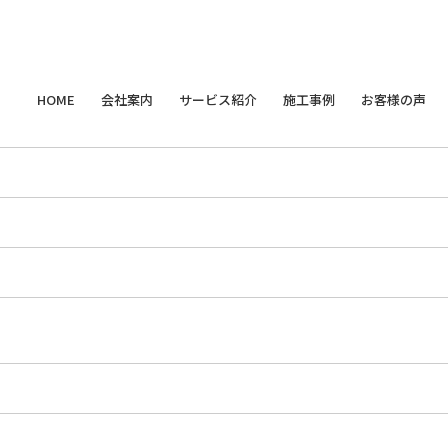
HOME
会社案内
サービス紹介
施工事例
お客様の声
ごあいさつ
新築サービス
すべて
一覧
天然無垢材フローリング
無垢材
木材のプロが教える
会社概要
リノベーションサービス
天然無垢材 羽目板
新築
樹の種類
材木屋から総合住宅企業への進化の物語
オーダーメイド家具・インテリア
床暖房対応無垢材フローリング
リフォーム
木とカラダの関
無垢材のお手入