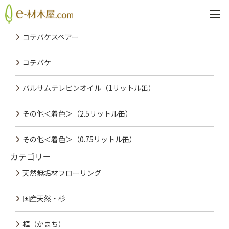
PREV
NEXT
最近の投稿
コテバケスペアー
コテバケ
バルサムテレピンオイル（1リットル缶）
その他＜着色＞（2.5リットル缶）
その他＜着色＞（0.75リットル缶）
カテゴリー
天然無垢材フローリング
国産天然・杉
框（かまち）