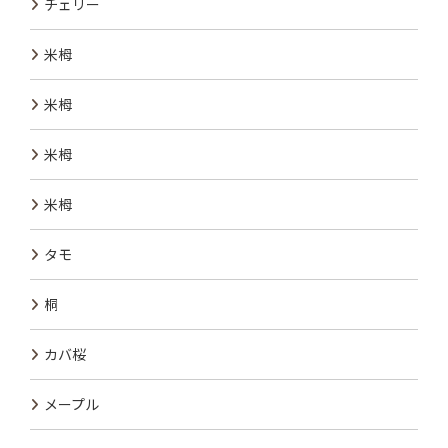
チェリー
米栂
米栂
米栂
米栂
タモ
桐
カバ桜
メープル