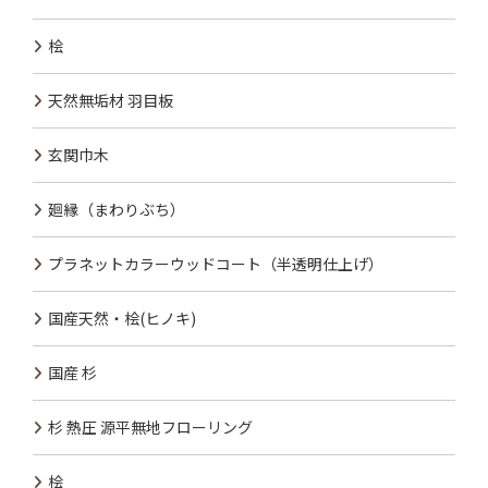
桧
天然無垢材 羽目板
玄関巾木
廻縁（まわりぶち）
プラネットカラーウッドコート（半透明仕上げ）
国産天然・桧(ヒノキ)
国産 杉
杉 熱圧 源平無地フローリング
桧