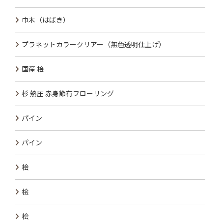
巾木（はばき）
プラネットカラークリアー（無色透明仕上げ）
国産 桧
杉 熱圧 赤身節有フローリング
パイン
パイン
桧
桧
桧