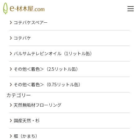
PREV
NEXT
最近の投稿
コテバケスペアー
コテバケ
バルサムテレピンオイル（1リットル缶）
その他＜着色＞（2.5リットル缶）
その他＜着色＞（0.75リットル缶）
カテゴリー
天然無垢材フローリング
国産天然・杉
框（かまち）