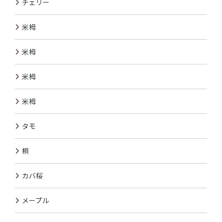
チェリー
米栂
米栂
米栂
米栂
タモ
桐
カバ桜
メープル