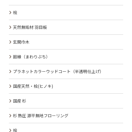
桧
天然無垢材 羽目板
玄関巾木
廻縁（まわりぶち）
プラネットカラーウッドコート（半透明仕上げ）
国産天然・桧(ヒノキ)
国産 杉
杉 熱圧 源平無地フローリング
桧