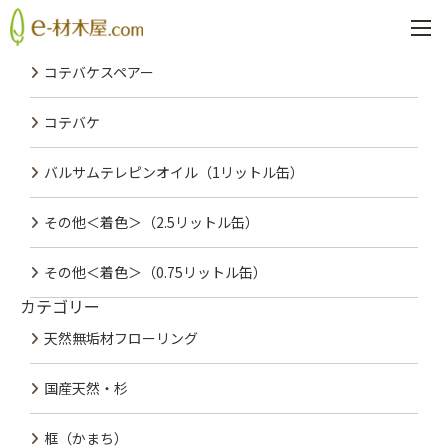
PREV
NEXT
最近の投稿
コテバケスペアー
コテバケ
バルサムテレピンオイル（1リットル缶）
その他＜着色＞（2.5リットル缶）
その他＜着色＞（0.75リットル缶）
カテゴリー
天然無垢材フローリング
国産天然・杉
框（かまち）