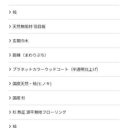
桧
天然無垢材 羽目板
玄関巾木
廻縁（まわりぶち）
プラネットカラーウッドコート（半透明仕上げ）
国産天然・桧(ヒノキ)
国産 杉
杉 熱圧 源平無地フローリング
桧