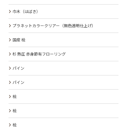
巾木（はばき）
プラネットカラークリアー（無色透明仕上げ）
国産 桧
杉 熱圧 赤身節有フローリング
パイン
パイン
桧
桧
桧