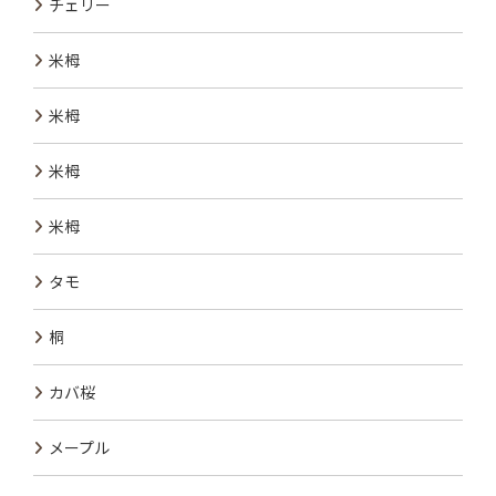
チェリー
米栂
米栂
米栂
米栂
タモ
桐
カバ桜
メープル