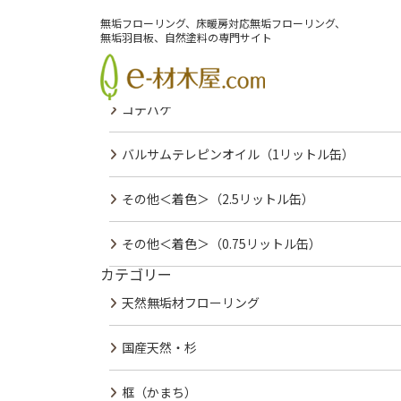
PREV
NEXT
無垢フローリング、床暖房対応無垢フローリング、
最近の投稿
無垢羽目板、自然塗料の専門サイト
コテバケスペアー
コテバケ
バルサムテレピンオイル（1リットル缶）
その他＜着色＞（2.5リットル缶）
その他＜着色＞（0.75リットル缶）
カテゴリー
会社案内
サービス紹介
施工事例
無垢材カタログ
天然無垢材フローリング
国産天然・杉
框（かまち）