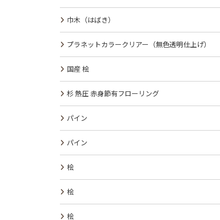
巾木（はばき）
プラネットカラークリアー（無色透明仕上げ）
国産 桧
杉 熱圧 赤身節有フローリング
パイン
パイン
桧
桧
桧