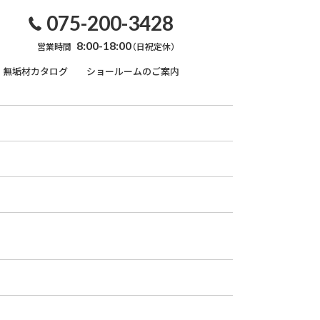
075-200-3428
8:00-18:00
営業時間
（日祝定休）
無垢材カタログ
ショールームのご案内
無垢材のこと
オーダー家具
框・玄関巾木
内装用部材
キズ・汚れ対処法
天然オイルワックス
係
塗装のおはなし
れ