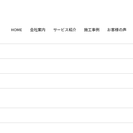
HOME
会社案内
サービス紹介
施工事例
お客様の声
ごあいさつ
新築サービス
すべて
一覧
天然無垢材フローリング
無垢材
木材のプロが教える
会社概要
リノベーションサービス
天然無垢材 羽目板
新築
樹の種類
材木屋から総合住宅企業への進化の物語
オーダーメイド家具・インテリア
床暖房対応無垢材フローリング
リフォーム
木とカラダの関
無垢材のお手入