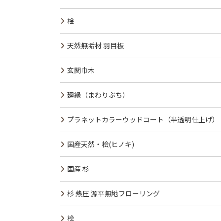
桧
天然無垢材 羽目板
玄関巾木
廻縁（まわりぶち）
プラネットカラーウッドコート（半透明仕上げ）
国産天然・桧(ヒノキ)
国産 杉
杉 熱圧 源平無地フローリング
桧