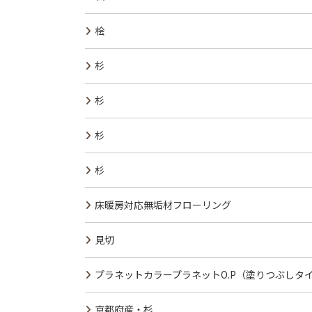
桧
杉
杉
杉
杉
床暖房対応無垢材フローリング
見切
プラネットカラープラネットO.P（塗りつぶしタ
京都府産・杉