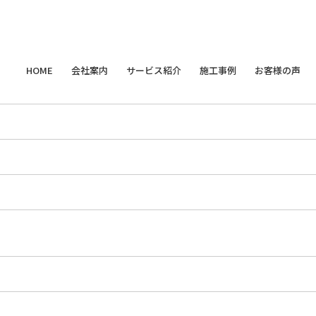
HOME
会社案内
サービス紹介
施工事例
お客様の声
ごあいさつ
新築サービス
すべて
一覧
天然無垢材フローリング
無垢材
木材のプロが教える
会社概要
リノベーションサービス
天然無垢材 羽目板
新築
樹の種類
材木屋から総合住宅企業への進化の物語
オーダーメイド家具・インテリア
床暖房対応無垢材フローリング
リフォーム
木とカラダの関
無垢材のお手入