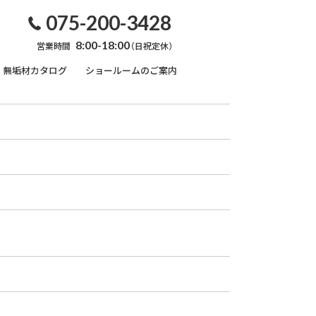
075-200-3428
8:00-18:00
営業時間
（日祝定休）
無垢材カタログ
ショールームのご案内
無垢材のこと
オーダー家具
框・玄関巾木
内装用部材
キズ・汚れ対処法
天然オイルワックス
係
塗装のおはなし
れ