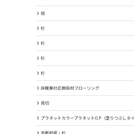
桧
杉
杉
杉
杉
床暖房対応無垢材フローリング
見切
プラネットカラープラネットO.P（塗りつぶしタ
京都府産・杉