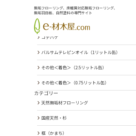
PREV
NEXT
無垢フローリング、床暖房対応無垢フローリング、
最近の投稿
無垢羽目板、自然塗料の専門サイト
コテバケスペアー
コテバケ
バルサムテレピンオイル（1リットル缶）
その他＜着色＞（2.5リットル缶）
その他＜着色＞（0.75リットル缶）
カテゴリー
会社案内
サービス紹介
施工事例
無垢材カタログ
天然無垢材フローリング
国産天然・杉
框（かまち）