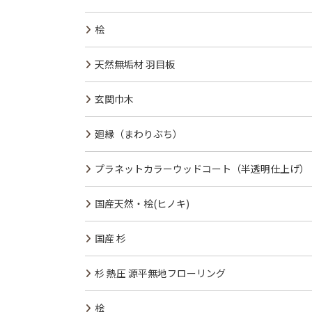
桧
天然無垢材 羽目板
玄関巾木
廻縁（まわりぶち）
プラネットカラーウッドコート（半透明仕上げ）
国産天然・桧(ヒノキ)
国産 杉
杉 熱圧 源平無地フローリング
桧