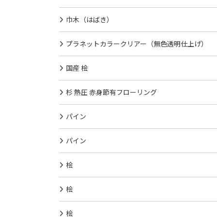
巾木（はばき）
プラネットカラークリアー（無色透明仕上げ）
国産 桧
杉 熱圧 赤身節有フローリング
パイン
パイン
桧
桧
桧