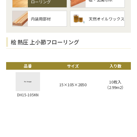
ローリング
内装用部材
天然オイルワックス
桧 熱圧 上小節フローリング
品番
サイズ
入り数
10枚入
15×105×2850
（2.99m2）
DH15-105KN