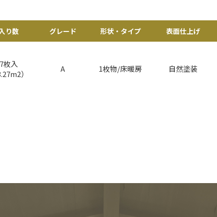
入り数
グレード
形状・タイプ
表面仕上げ
7枚入
A
1枚物/床暖房
自然塗装
.27m2）