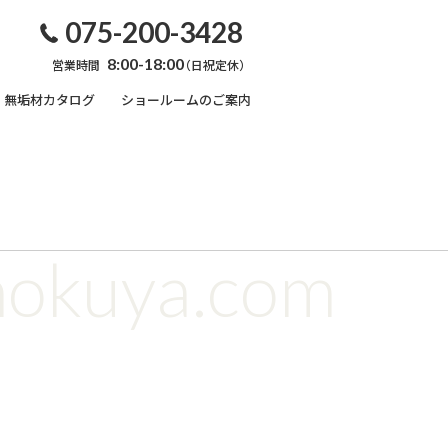
075-200-3428
8:00-18:00
営業時間
（日祝定休）
無垢材カタログ
ショールームのご案内
無垢材のこと
オーダー家具
框・玄関巾木
内装用部材
キズ・汚れ対処法
天然オイルワックス
mokuya.com
係
塗装のおはなし
れ