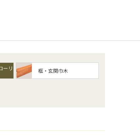
ローリ
框・玄関巾木