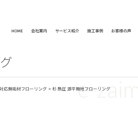
HOME
会社案内
サービス紹介
施工事例
お客様の声
ごあいさつ
新築サービス
すべて
一覧
天然無垢材フローリング
無垢材
木材のプロが教える
グ
会社概要
リノベーションサービス
天然無垢材 羽目板
新築
樹の種類
材木屋から総合住宅企業への進化の物語
オーダーメイド家具・インテリア
床暖房対応無垢材フローリング
リフォーム
e-zai
木とカラダの関
対応無垢材フローリング
杉 熱圧 源平無地フローリング
無垢材のお手入