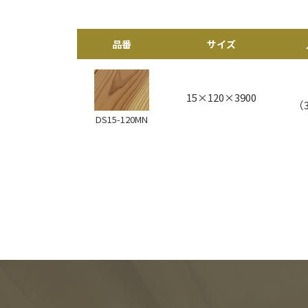
品番
サイズ
15×120×3900
（3
DS15-120MN