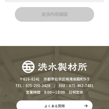
の提供上、お答え頂くことが必要なサービスもございます。
個人情報の正確性
有限会社洪水製材所では、ご提供いただいた個人情報を正確
に保管・取り扱いをするように努めます。 但し、ご提供いた
だいた個人情報の内容が正確かつ最新であることにつてい
は、ご本人が責任を負うものとします。
個人情報変更時の本人確認について
有限会社洪水製材所では、個人情報の開示・訂正・削除の求
めに応じる場合など、個人を識別できる情報（氏名、住所、
電話番号、年齢など）により、本人であることを確認させて
頂きます。本人以外が個人情報を識別できる情報を入手の
上、提示した場合、有限会社洪水製材所では責任を負いませ
ん。
〒616-8241 京都市右京区鳴滝泉殿町9-5
TEL：075-200-3428 / FAX：075-462-7481
個人情報の第三者への非開示
営業時間 8:00～18:00 日祝定休
ご提供頂きました個人情報は、お客様本人の同意がある場合
を除いては、第三者に提供することはいたしません。但し以
下のような場合には、個人情報を必要最低限の範囲で開示す
よくある質問